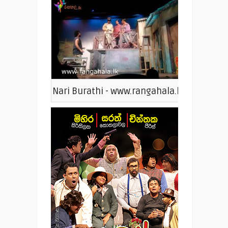
Nari Burathi - www.rangahala.lk