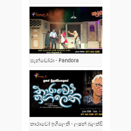
පැන්ඩෝරා - Pandora
තාරාවෝ ඉගිලෙති - ලූෂන් බුලත්සිංහල - Tharawo Igilethi