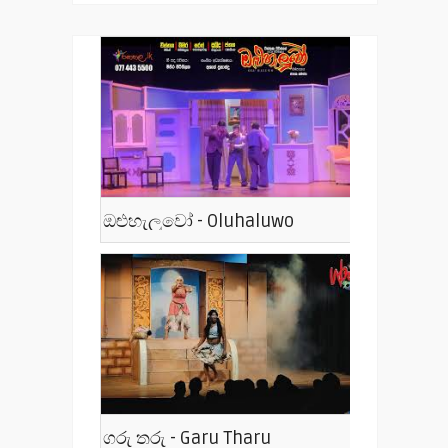
ඔළුහැලුවෝ - Oluhaluwo
ගරු තරු - Garu Tharu