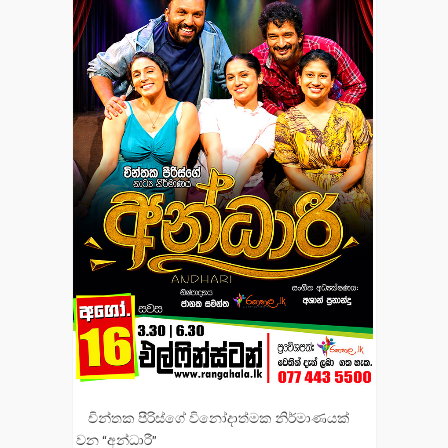
චින්තක පීරිස්ගේ විනෝදාත්මක නිර්මාණයක්
වන “අන්ධාරී”