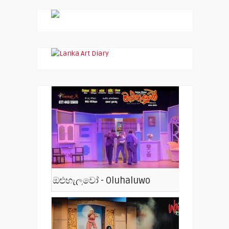
ඔළුහැලුවෝ - Oluhaluwo