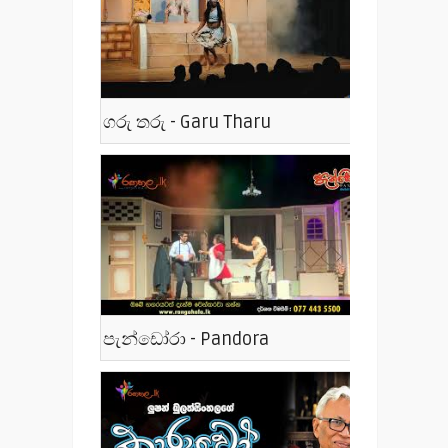
ගරු තරු - Garu Tharu
පැන්ඩෝරා - Pandora