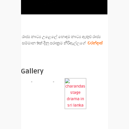
රාජ්‍ය නාට්‍ය උළෙලේ හොඳම නාට්‍ය ඇතුළු රාජ්‍ය
සම්මාන 9ක් දිනූ පරාක්‍රම නිරිඇල්ලගේ
චරන්දාස්
Gallery