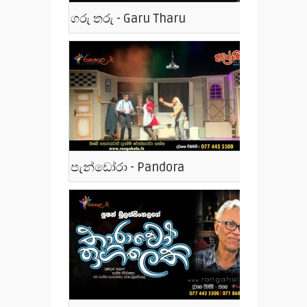
ගරු තරු - Garu Tharu
පැන්ඩෝරා - Pandora