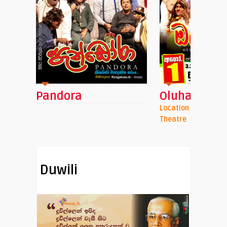
i
Pandora
Oluhaluwo
Location : Namel Mal
Theatre
Duwili