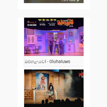
ඔළුහැලුවෝ - Oluhaluwo