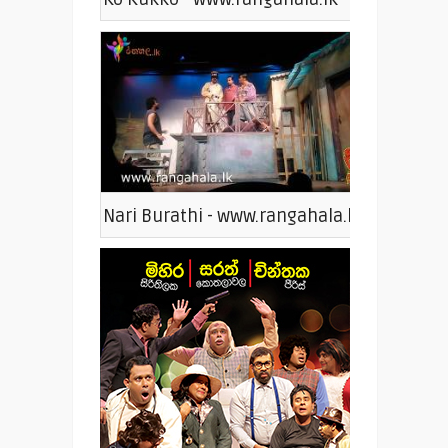
Nari Burathi - www.rangahala.lk