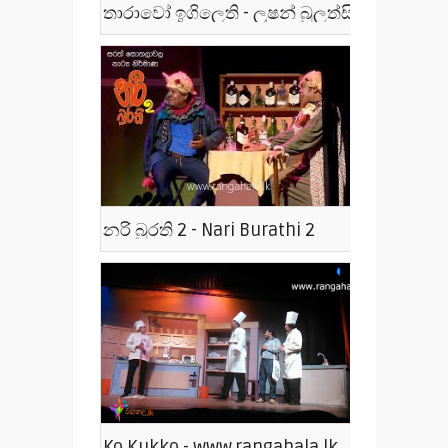
තාරාවෝ ඉගිලෙති - ලූෂන් බුලත්සිංහල - Tharawo Igilethi
නරි බුරති 2 - Nari Burathi 2
Ko Kukko - www.rangahala.lk