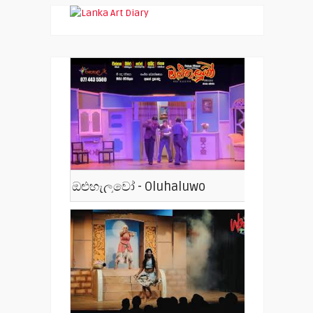
ඔළුහැලුවෝ - Oluhaluwo