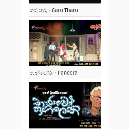
ගරු තරු - Garu Tharu
පැන්ඩෝරා - Pandora