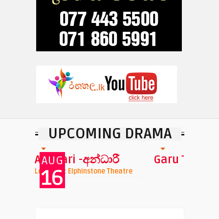
UPCOMING DRAMA
Andhari -අන්ධාරී
Garu Tharu
AUG
16
nchi
Location : Elphinstone Theatre