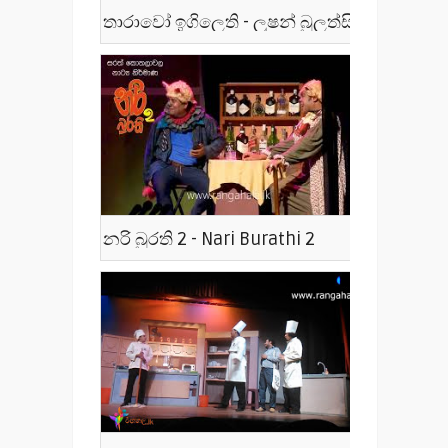
තාරාවෝ ඉගිලෙති - ලූෂන් බුලත්සිංහල - Tharawo Igilethi
නරි බුරති 2 - Nari Burathi 2