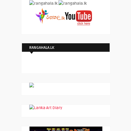
RANGAHALA.LK