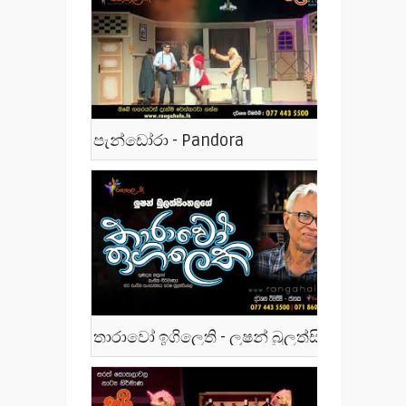
පැන්ඩෝරා - Pandora
තාරාවෝ ඉගිලෙති - ලූෂන් බුලත්සිංහල - Tharawo Igilethi