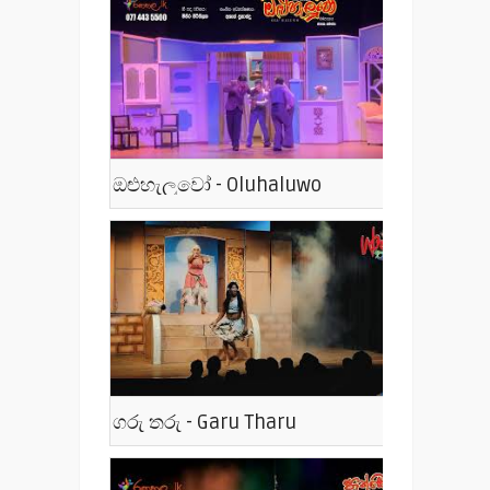
ඔළුහැලුවෝ - Oluhaluwo
ගරු තරු - Garu Tharu