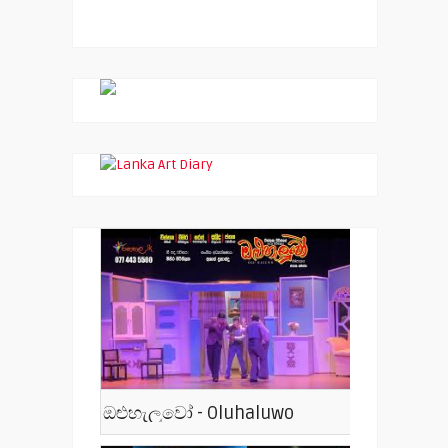
ඔළුහැලුවෝ - Oluhaluwo