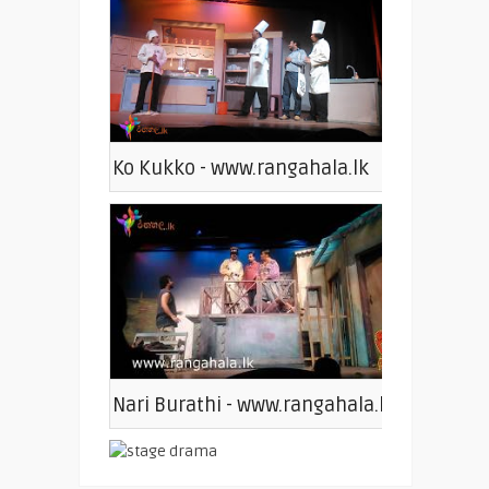
Ko Kukko - www.rangahala.lk
Nari Burathi - www.rangahala.lk