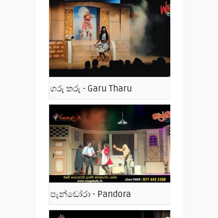
ගරු තරු - Garu Tharu
පැන්ඩෝරා - Pandora