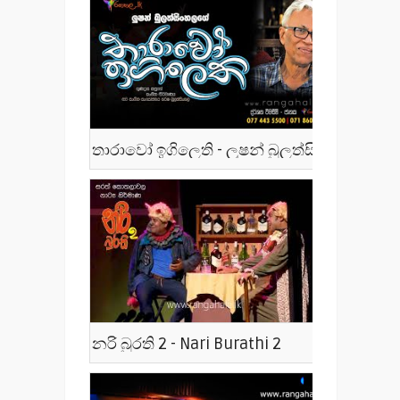
තාරාවෝ ඉගිලෙති - ලූෂන් බුලත්සිංහල - Tharawo Igilethi
නරි බුරති 2 - Nari Burathi 2