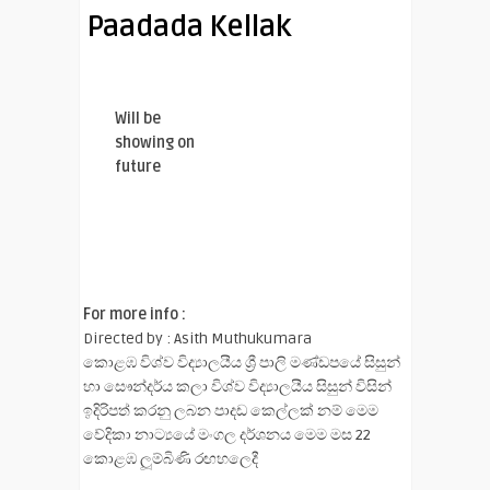
Paadada Kellak
Will be
showing on
future
For more info :
Directed by : Asith Muthukumara
කොළඹ විශ්ව විද්‍යාලයීය ශ්‍රී පාලි මණ්ඩපයේ සිසුන්
හා සෞන්දර්ය කලා විශ්ව විද්‍යාලයීය සිසුන් විසින්
ඉදිරිපත් කරනු ලබන පාදඩ කෙල්ලක් නම් මෙම
වේදිකා නාට්‍යයේ මංගල දර්ශනය මෙම මස 22
කොළඹ ලූම්බිණි රඟහලෙදී