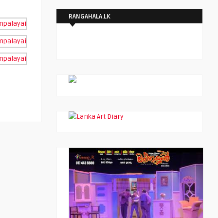
RANGAHALA.LK