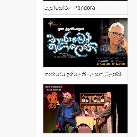
පැන්ඩෝරා - Pandora
තාරාවෝ ඉගිලෙති - ලූෂන් බුලත්සිංහල - Tharawo Igilethi