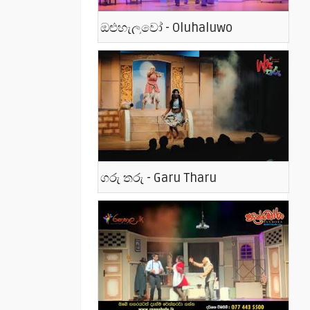
ඔළුහැලුවෝ - Oluhaluwo
ගරු තරු - Garu Tharu