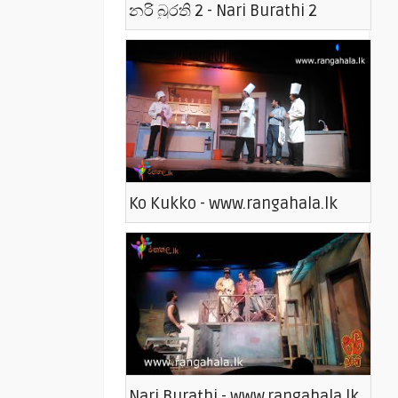
නරි බුරති 2 - Nari Burathi 2
Ko Kukko - www.rangahala.lk
Nari Burathi - www.rangahala.lk