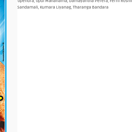
Upendra, Upul Mahanama, Damayantha Perera, Ferni Roshin
Sandamali, Kumara Liyanag, Tharanga Bandara