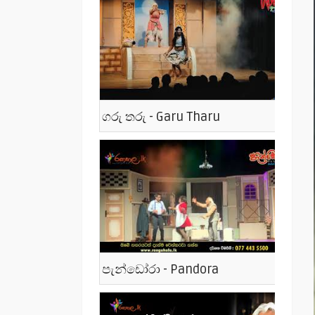
ගරු තරු - Garu Tharu
පැන්ඩෝරා - Pandora