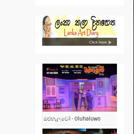
ඔළුහැලුවෝ - Oluhaluwo