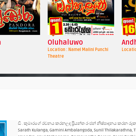
Oluhaluwo
Andhari -අන්ධා
Location : Namel Malini Punchi
Location : Elphinstone 
Theatre
ඩී . කුමාරගේ රචනය කරනලද ප්‍රියන්ත රංජන් නිෂ්පාදනය කරන රූ
Sarath Kulanga, Gamini Ambalangoda, Sunil Thilakarathna, 