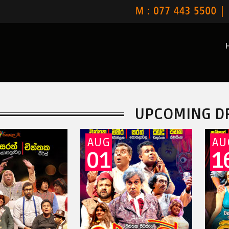
UPCOMING D
AUG
AUG
01
16