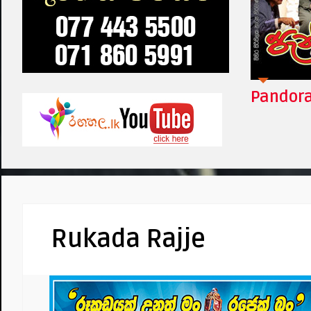
Tharawo Igilethi
Pandora
Rukada Rajje