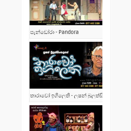
පැන්ඩෝරා - Pandora
තාරාවෝ ඉගිලෙති - ලූෂන් බුලත්සිංහල - Tharawo Igilethi