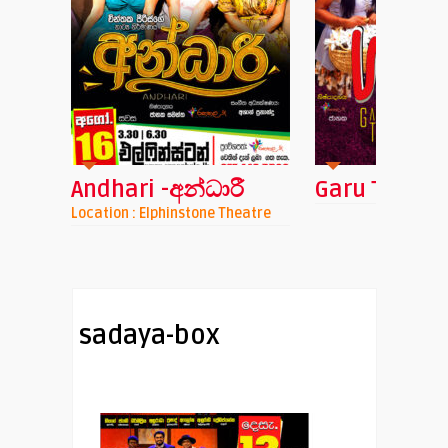
Andhari -අන්ධාරී
Garu Tharu
nchi
Location : Elphinstone Theatre
sadaya-box