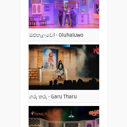
ඔළුහැලුවෝ - Oluhaluwo
ගරු තරු - Garu Tharu