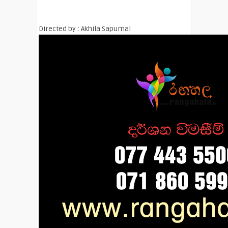
Directed by : Akhila Sapumal