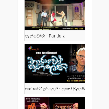
පැන්ඩෝරා - Pandora
තාරාවෝ ඉගිලෙති - ලූෂන් බුලත්සිංහල - Tharawo Igilethi