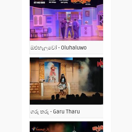
ඔළුහැලුවෝ - Oluhaluwo
ගරු තරු - Garu Tharu