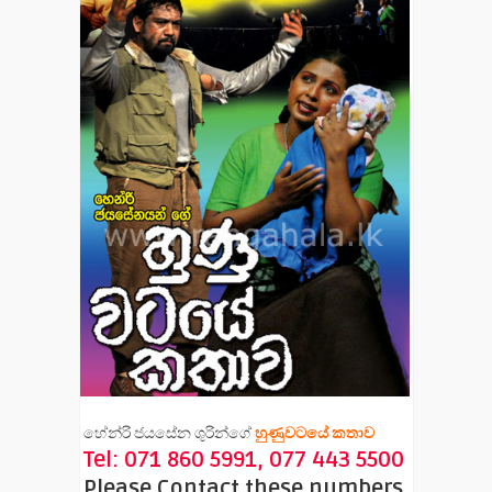
හේන්රි ජයසේන ශුරින්ගේ
හුණුවටයේ කතාව
Tel: 071 860 5991, 077 443 5500
Please Contact these numbers