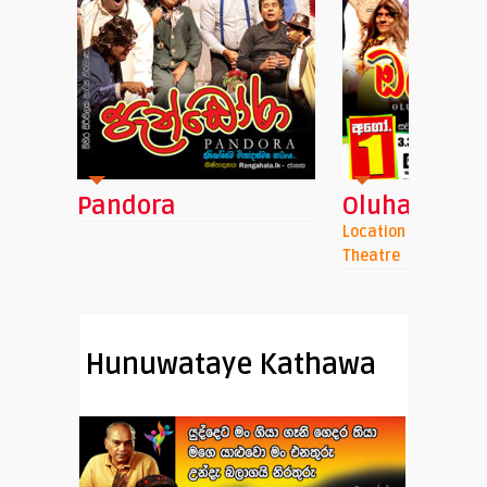
i
Pandora
Oluhaluwo
Location : Namel Mal
Theatre
Hunuwataye Kathawa