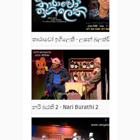
තාරාවෝ ඉගිලෙති - ලූෂන් බුලත්සිංහල - Tharawo Igilethi
නරි බුරති 2 - Nari Burathi 2