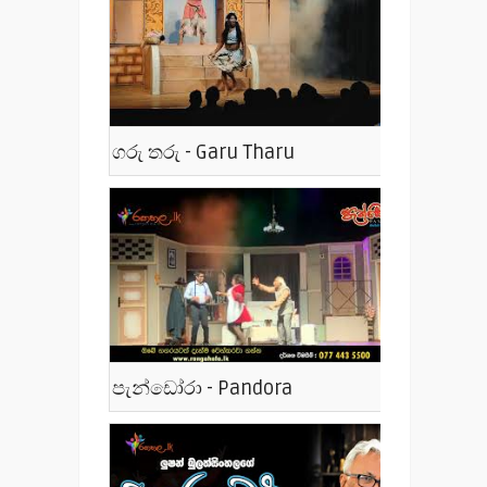
ගරු තරු - Garu Tharu
පැන්ඩෝරා - Pandora