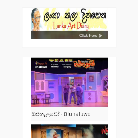
ඔළුහැලුවෝ - Oluhaluwo