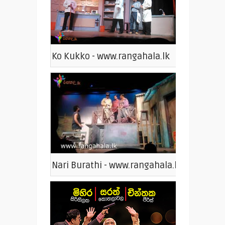
Ko Kukko - www.rangahala.lk
Nari Burathi - www.rangahala.lk