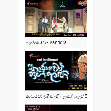
පැන්ඩෝරා - Pandora
තාරාවෝ ඉගිලෙති - ලූෂන් බුලත්සිංහල - Tharawo Igilethi