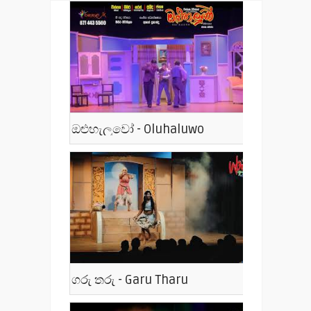
ඔළුහැලුවෝ - Oluhaluwo
ගරු තරු - Garu Tharu