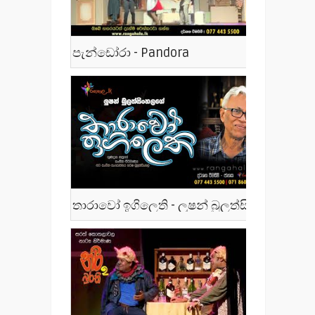
පැන්ඩෝරා - Pandora
තාරාවෝ ඉගිලෙති - ලූෂන් බුලත්සිංහල - Tharawo Igilethi