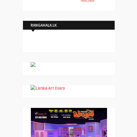
RANGAHALA.LK