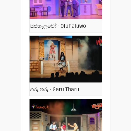
ඔළුහැලුවෝ - Oluhaluwo
ගරු තරු - Garu Tharu