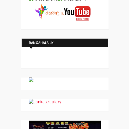
RANGAHALA.LK