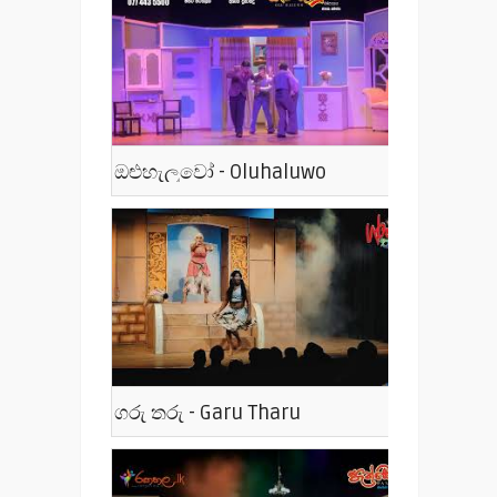
ඔළුහැලුවෝ - Oluhaluwo
ගරු තරු - Garu Tharu