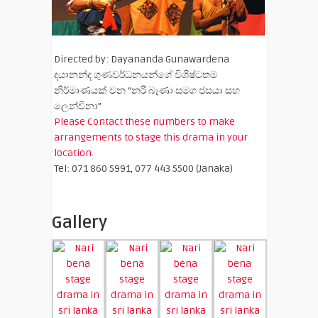
Directed by: Dayananda Gunawardena
දයානන්ද ගුණවර්ධනයන්ගේ විශිෂ්ටතම
නිර්මාණයක් වන “නරි බෑණා සමග ජසයා සහ
ලෙන්චිනා”
Please Contact these numbers to make
arrangements to stage this drama in your
location.
Tel: 071 860 5991, 077 443 5500 (Janaka)
Gallery