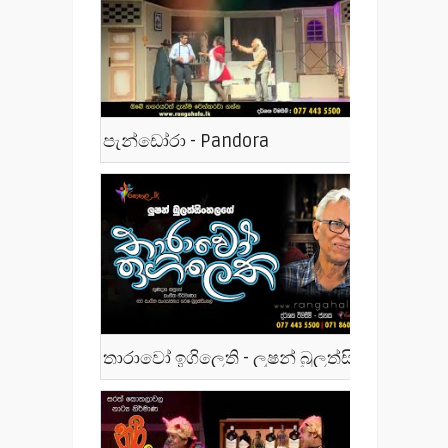
පැන්ඩෝරා - Pandora
තාරාවෝ ඉගිලෙති - ලූෂන් බුලත්සිංහල - Tharawo Igilethi